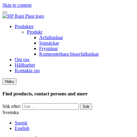
Skip to content
Produkter
Produkt
Avfallspåsar
Sopsäckar
Fryspåsar
Komposterbara bioavfallspåsar
Om oss
Hållbarhet
Kontakta oss
Haku
Find products, contact persons and more
Sök efter:
Svenska
Suomi
English