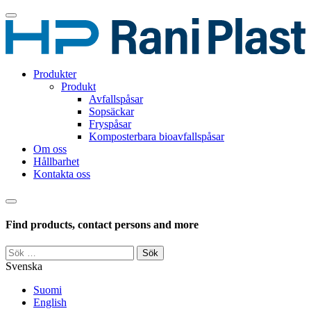
Skip
to
content
Produkter
Produkt
Avfallspåsar
Sopsäckar
Fryspåsar
Komposterbara bioavfallspåsar
Om oss
Hållbarhet
Kontakta oss
Haku
Find products, contact persons and more
Sök
efter:
Svenska
Suomi
English