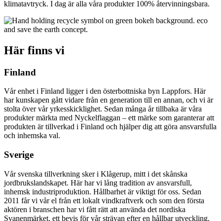
klimatavtryck. I dag är alla våra produkter 100% återvinningsbara.
Här finns vi
Finland
Vår enhet i Finland ligger i den österbottniska byn Lappfors. Här
har kunskapen gått vidare från en generation till en annan, och vi är
stolta över vår yrkesskicklighet. Sedan många år tillbaka är våra
produkter märkta med Nyckelflaggan – ett märke som garanterar att
produkten är tillverkad i Finland och hjälper dig att göra ansvarsfulla
och inhemska val.
Sverige
Vår svenska tillverkning sker i Klågerup, mitt i det skånska
jordbrukslandskapet. Här har vi lång tradition av ansvarsfull,
inhemsk industriproduktion. Hållbarhet är viktigt för oss. Sedan
2011 får vi vår el från ett lokalt vindkraftverk och som den första
aktören i branschen har vi fått rätt att använda det nordiska
Svanenmärket, ett bevis för vår strävan efter en hållbar utveckling.