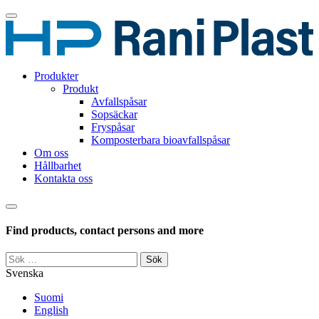
Skip
to
content
Produkter
Produkt
Avfallspåsar
Sopsäckar
Fryspåsar
Komposterbara bioavfallspåsar
Om oss
Hållbarhet
Kontakta oss
Haku
Find products, contact persons and more
Sök
efter:
Svenska
Suomi
English