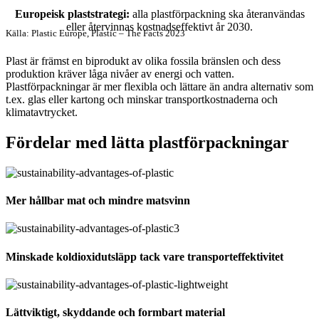
Europeisk plaststrategi:
alla plastförpackning ska återanvändas
eller återvinnas kostnadseffektivt år 2030.
Källa: Plastic Europe, Plastic – The Facts 2023
Plast är främst en biprodukt av olika fossila bränslen och dess
produktion kräver låga nivåer av energi och vatten.
Plastförpackningar är mer flexibla och lättare än andra alternativ som
t.ex. glas eller kartong och minskar transportkostnaderna och
klimatavtrycket.
Fördelar med lätta plastförpackningar
Mer
h
å
llbar
mat och mindre matsvinn
Minskade koldioxidutsläpp tack vare transporteffektivitet
L
ä
ttviktigt, skyddande och formbart material