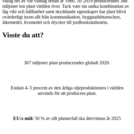
viktig del av vår vardag sedan år 1960. År 2019 producerades 388
miljoner ton plast världen över. Tack vare sin unika kombination av
låg vikt och hållbarhet samt skyddande egenskaper har plast blivit
ovärderligt inom allt från kommunikation, byggnadsbranschen,
läkemedel, livsmedel och drycker till jordbruksindustrin.
Visste du att?
367 miljoner plast producerades globalt 2020.
Endast 4–5 procent av den årliga oljeproduktionen i världen
används för att producera plast.
EU:s mål:
50 % av allt plastavfall ska återvinnas år 2025